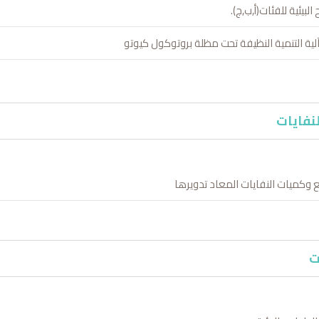
البيئية للفئات(أ,ب,ج).
ية التنمية النظيفة تحت مظلة بروتوكول كيوتو
لنفايات
 وكميات النفايات المعاد تدويرها
ت