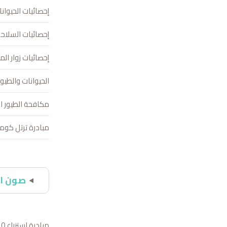
إحصائيات الحيوانا
إحصائيات السلاح
إحصائيات زوار ال
الحيوانات والطيور
مكافحة الطيور ال
مبادرة ترتل كوما
صون ال
مبادرة استزراع 10 ملايين شجرة