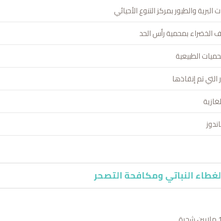
ت البرية والطيور بمركز التنوع الأحيائي
ف الخضراء بمحمية رأس الحد
محميات الطبيعية
 التي تم إنقاذها
غازية
ندوز
غطاء النباتي ومكافحة التصحر