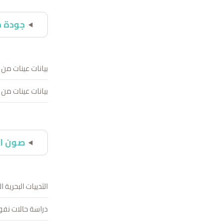
جودة م
بيانات عينات من 
بيانات عينات من م
صون ال
الثدييات البحرية ا
دراسة حالات نفو