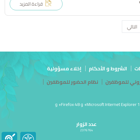
قراءة المزيد
التالي
ات
الشروط و الأحكام
إخلاء مسؤولية
تروني للموظفين
نظام الحضور للموظفين
آخر تحديث للموقع في: 26 مارس أغسطس 05, 2026 04:03:م PM | أفضل عرض لهذا الموقع بدقة شاشة 1920 × 1080 | يدعم Microsoft Internet Explorer 10.0+ و Firefox 48+ و
عدد الزوار
2376764