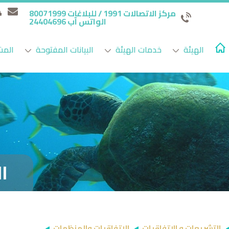
مركز الاتصالات 1991 / للبلاغات 80071999
الواتس آب 24404696
الهيئة
خدمات الهيئة
البيانات المفتوحة
المش
ا
التشريعات و الإتفاقيات
الاتفاقيات والمنظمات