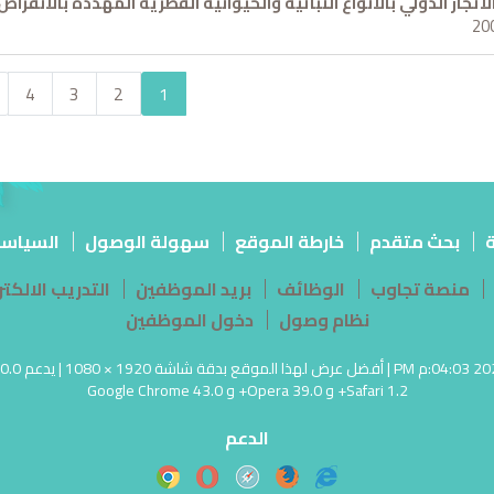
لاتجار الدولي بالانواع النباتية والحيوانية الفطرية المهددة بالانقراض
4
3
2
1
ة
بحث متقدم
خارطة الموقع
سهولة الوصول
السياس
منصة تجاوب
الوظائف
بريد الموظفين
التدريب الالك
نظام وصول
دخول الموظفين
Safari 1.2+ و Opera 39.0+ و Google Chrome 43.0
الدعم