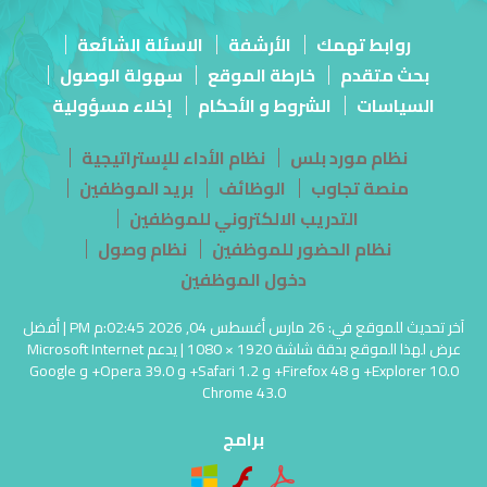
روابط تهمك
الأرشفة
الاسئلة الشائعة
بحث متقدم
خارطة الموقع
سهولة الوصول
السياسات
الشروط و الأحكام
إخلاء مسؤولية
نظام مورد بلس
نظام الأداء للإستراتيجية
منصة تجاوب
الوظائف
بريد الموظفين
التدريب الالكتروني للموظفين
نظام الحضور للموظفين
نظام وصول
دخول الموظفين
آخر تحديث للموقع في: 26 مارس أغسطس 04, 2026 02:45:م PM | أفضل
عرض لهذا الموقع بدقة شاشة 1920 × 1080 | يدعم Microsoft Internet
Explorer 10.0+ و Firefox 48+ و Safari 1.2+ و Opera 39.0+ و Google
Chrome 43.0
برامج