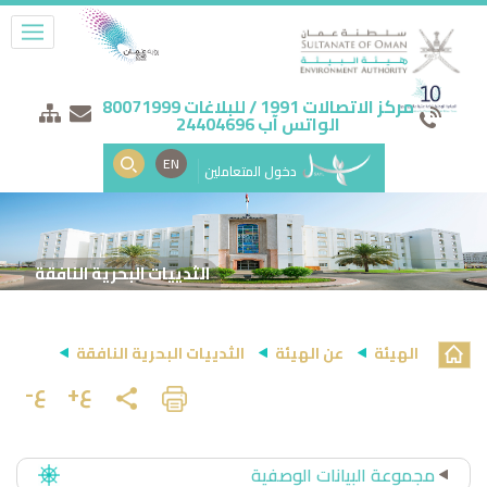
مركز الاتصالات 1991 / للبلاغات 80071999
الواتس آب 24404696
EN
دخول المتعاملين
الثدييات البحرية النافقة
الهيئة
عن الهيئة
الثدييات البحرية النافقة
ع+
ع-
مجموعة البيانات الوصفية