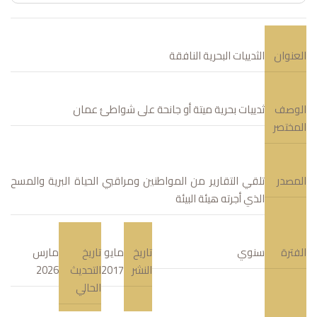
العنوان
الثدييات البحرية النافقة
الوصف
ثدييات بحرية ميتة أو جانحة على شواطئ عمان
المختصر
المصدر
تلقي التقارير من المواطنين ومراقبي الحياة البرية والمسح
الذي أجرته هيئة البيئة
الفترة
سنوي
تاريخ
مايو
تاريخ
مارس
النشر
2017
التحديث
2026
الحالي