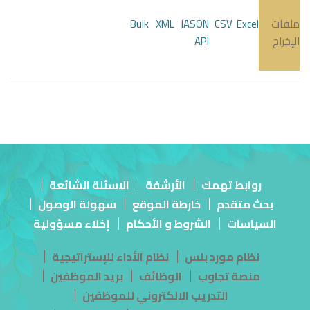
ملفات
Excel
CSV
JASON
XML
Bulk
الإخراج
API
روابط تهمك
الأرشفة
الاسئلة الشائعة
بحث متقدم
خارطة الموقع
سهولة الوصول
السياسات
الشروط و الأحكام
إخلاء مسؤولية
نظام مورد بلس
نظام الأداء للإستراتيجية
منصة تجاوب
الوظائف
بريد الموظفين
التدريب الالكتروني للموظفين