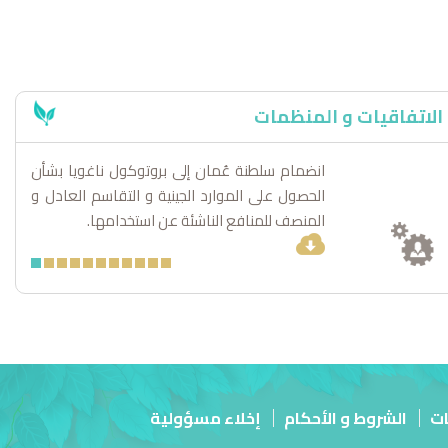
الاتفاقيات و المنظمات
 الحجر الغربي لأضواء النجوم في
انضمام سلطنة عُمان إلى بروتوكول ناغويا بشأن
اللائحة التنفيذية لقانون المحميا
انضم
لية
وصون الأحياء الفطرية
الحصول على الموارد الجينية و التقاسم العادل و
الزئ
المنصف للمنافع الناشئة عن استخدامها.
ات
الشروط و الأحكام
إخلاء مسؤولية