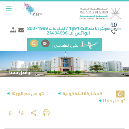
مركز الاتصالات 1991 / للبلاغات 80071999
الواتس آب 24404696
EN
دخول المتعاملين
تواصل معنا
المشاركة الإلكترونية
التواصل مع الهيئة
تواصل معنا
ع+
ع-