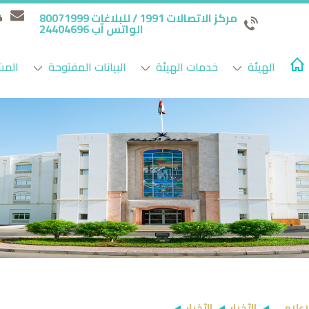
مركز الاتصالات 1991 / للبلاغات 80071999
الواتس آب 24404696
الهيئة
خدمات الهيئة
البيانات المفتوحة
المش
لإعلامي
الأخبار
الأخبار