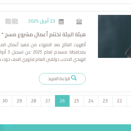
23 أبريل 2025
هيئة البيئة تختتم أعمال مشروع مسح " أ
أظهرت النتائج بعد الانتهاء من تنفيذ أعمال الم
بمحافظ
الهندي الاحدب دولفين العام قاروري الانف حوت برايد
قراءة المزيد
30
29
28
27
26
25
24
23
22