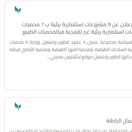
بتكلفة اكثر من 44 مليون ريال عماني الإعلان عن 9 مشروعات استثمارية بيئية ب 7 محميات
ت استثمارية بيئية غير تقليدية فيالمحميات الطبيع
وقعت هيئة البيئة مع الشركة العمانية للتنمية السياحية مجموعة عمران 4 عقود لتطوير وتشغيل وإدارة 4 محميات
 السلاحف الطبيعية، ومحمية المها الطبيعية، ومحمية الأراضي الرطبة
ة ذاتها لتطوير وتشغيل موقع لجأشليون بمحمي...
ال الباطنة
 التميز البيئي من خلال وذلك تحت رعاية سعادة الشيخ الدكتور سيف بن