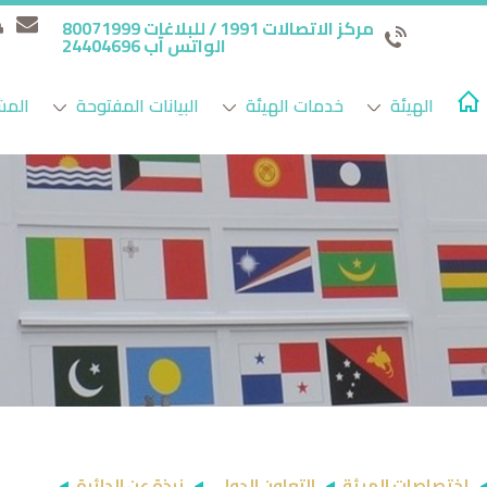
مركز الاتصالات 1991 / للبلاغات 80071999
الواتس آب 24404696
الهيئة
خدمات الهيئة
البيانات المفتوحة
المش
إختصاصات الهيئة
التعاون الدولي
نبذة عن الدائرة