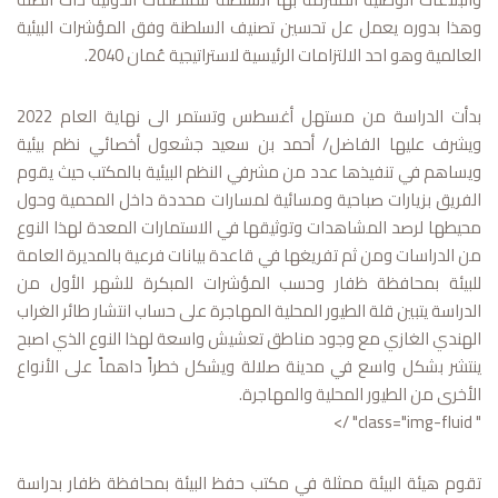
وهذا بدوره يعمل عل تحسين تصنيف السلطنة وفق المؤشرات البيئية
العالمية وهو احد الالتزامات الرئيسية لاستراتيجية عُمان 2040.
بدأت الدراسة من مستهل أغسطس وتستمر الى نهاية العام 2022
ويشرف عليها الفاضل/ أحمد بن سعيد جشعول أخصائي نظم بيئية
ويساهم في تنفيذها عدد من مشرفي النظم البيئية بالمكتب حيث يقوم
الفريق بزيارات صباحية ومسائية لمسارات محددة داخل المحمية وحول
محيطها لرصد المشاهدات وتوثيقها في الاستمارات المعدة لهذا النوع
من الدراسات ومن ثم تفريغها في قاعدة بيانات فرعية بالمديرة العامة
للبيئة بمحافظة ظفار وحسب المؤشرات المبكرة للشهر الأول من
الدراسة يتبين قلة الطيور المحلية المهاجرة على حساب انتشار طائر الغراب
الهندي الغازي مع وجود مناطق تعشيش واسعة لهذا النوع الذي اصبح
ينتشر بشكل واسع في مدينة صلالة ويشكل خطراً داهماً على الأنواع
الأخرى من الطيور المحلية والمهاجرة.
" class="img-fluid" />
تقوم هيئة البيئة ممثلة في مكتب حفظ البيئة بمحافظة ظفار بدراسة