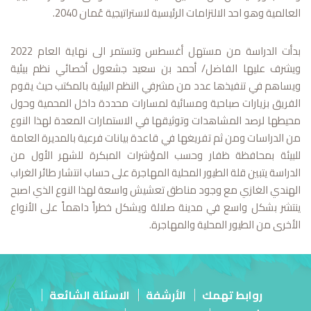
العالمية وهو احد الالتزامات الرئيسية لاستراتيجية عُمان 2040.
بدأت الدراسة من مستهل أغسطس وتستمر الى نهاية العام 2022
ويشرف عليها الفاضل/ أحمد بن سعيد جشعول أخصائي نظم بيئية
ويساهم في تنفيذها عدد من مشرفي النظم البيئية بالمكتب حيث يقوم
الفريق بزيارات صباحية ومسائية لمسارات محددة داخل المحمية وحول
محيطها لرصد المشاهدات وتوثيقها في الاستمارات المعدة لهذا النوع
من الدراسات ومن ثم تفريغها في قاعدة بيانات فرعية بالمديرة العامة
للبيئة بمحافظة ظفار وحسب المؤشرات المبكرة للشهر الأول من
الدراسة يتبين قلة الطيور المحلية المهاجرة على حساب انتشار طائر الغراب
الهندي الغازي مع وجود مناطق تعشيش واسعة لهذا النوع الذي اصبح
ينتشر بشكل واسع في مدينة صلالة ويشكل خطراً داهماً على الأنواع
الأخرى من الطيور المحلية والمهاجرة.
روابط تهمك
الأرشفة
الاسئلة الشائعة