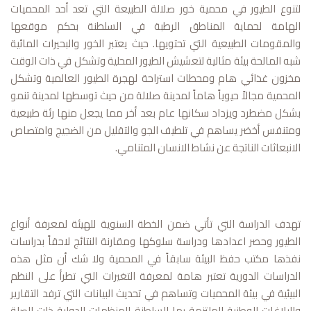
لتنوع الطيور في محمية خور صلالة الطبيعة التي تعد أحد المحميات
الهامة لحماية المناطق الرطبة في السلطنة بحكم موقعها
والمقومات الطبيعية التي تحتويها. حيث يعتبر الخور والبحيرات المائية
شبه المالحة بيئة مثالية لتعشيش الطيور المحلية وتشكل في ذات الوقت
مخزون غذائي هام ومحطات استراحة لهجرة الطيور العالمية وتشكل
المحمية مجالاً حيوياً هاماً لمدينة صلالة من حيث توسطها لمدينة تنمو
بشكل مضطرد ويزداد سكانها عام بعد أخر مما يجعل منها رئة طبيعية
ومتنفس أخضر يساهم في تلطيف الجو والتقليل من الضجيج وامتصاص
الانبعاثات الناتجة عن نشاط الانسان المتنامي.
تهدف الدراسة التي تأتي ضمن الخطة السنوية للهيئة لمعرفة أنواع
الطيور وحصر اعدادها ودراسة سلوكها ومقارنة النتائج لاحقاً بدراسات
نفذها مكتب حفظ البيئة سابقاً في المحمية ولا شك أن مثل هذه
الدراسات الدورية تعتبر هامة لمعرفة التغيرات التي تطرأ على النظم
البيئية في بيئة المحميات وتساهم في تحديث البيانات التي ترفد التقارير
والبلاغات الوطنية الملتزمة بها السلطنة للمنظمات الدولية ذات الصلة