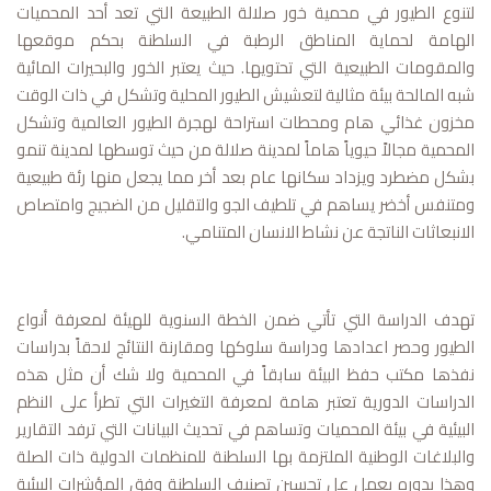
لتنوع الطيور في محمية خور صلالة الطبيعة التي تعد أحد المحميات
الهامة لحماية المناطق الرطبة في السلطنة بحكم موقعها
والمقومات الطبيعية التي تحتويها. حيث يعتبر الخور والبحيرات المائية
شبه المالحة بيئة مثالية لتعشيش الطيور المحلية وتشكل في ذات الوقت
مخزون غذائي هام ومحطات استراحة لهجرة الطيور العالمية وتشكل
المحمية مجالاً حيوياً هاماً لمدينة صلالة من حيث توسطها لمدينة تنمو
بشكل مضطرد ويزداد سكانها عام بعد أخر مما يجعل منها رئة طبيعية
ومتنفس أخضر يساهم في تلطيف الجو والتقليل من الضجيج وامتصاص
الانبعاثات الناتجة عن نشاط الانسان المتنامي.
تهدف الدراسة التي تأتي ضمن الخطة السنوية للهيئة لمعرفة أنواع
الطيور وحصر اعدادها ودراسة سلوكها ومقارنة النتائج لاحقاً بدراسات
نفذها مكتب حفظ البيئة سابقاً في المحمية ولا شك أن مثل هذه
الدراسات الدورية تعتبر هامة لمعرفة التغيرات التي تطرأ على النظم
البيئية في بيئة المحميات وتساهم في تحديث البيانات التي ترفد التقارير
والبلاغات الوطنية الملتزمة بها السلطنة للمنظمات الدولية ذات الصلة
وهذا بدوره يعمل عل تحسين تصنيف السلطنة وفق المؤشرات البيئية