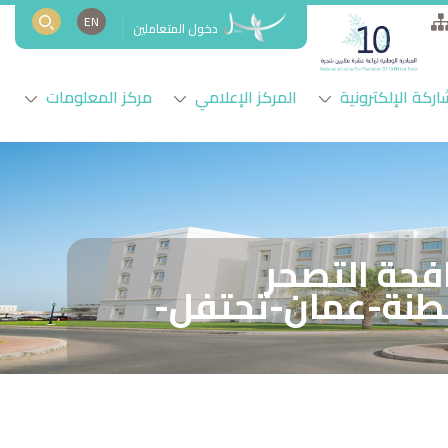
EN
دخول المتعاملين
اركة الإلكترونية
المركز الإعلامي
مركز المعلومات
افحة التصحر
https/الاقتصادية/na/غدا-سلطنة-عمان-تحتفل-