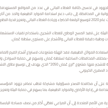
ود في تحسين كثافة الغطاء النباتي في عدد من المواقع المستهدفة، وتعز
بيئية على مواجهة التغيرات المناخية.
لبيئة على تنفيذ المسح الوطني للغطاء الشجري باستخدام تقنيات الاستشعا
نات وطنية دقيقة للغطاء النباتي والأشجار على مستوى سلطنة عُمان.
تعادة الموائل الطبيعية، تنفذ الهيئة مشروعات لاستزراع أشجار القرم (المانجر
ختلف المحافظات الساحلية لسلطنة عُمان، وتسهم في حماية السواحل وامتص
المبادرات الوطنية للتشجير منها: مشروع "ازرع عُمان 
 الصفري الكربوني.
يئة على أن مكافحة التصحر مسؤولية مشتركة تتطلب تضافر جهود المؤسسات
امة في إدارة الأراضي والموارد الطبيعية، بما يسهم في حماية البيئة وتعزيز ق
ادرة من الأمم المتحدة إلى أن المراعي تغطّي أكثر من نصف مساحة اليا