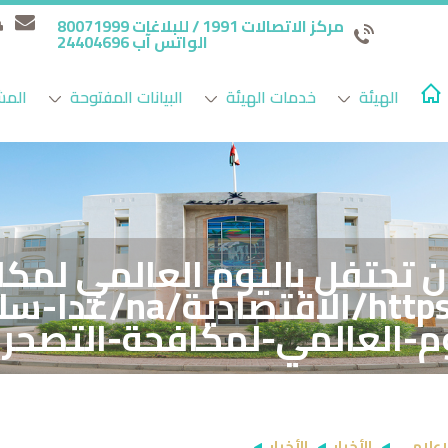
مركز الاتصالات 1991 / للبلاغات 80071999
الواتس آب 24404696
الهيئة
خدمات الهيئة
البيانات المفتوحة
المش
مان تحتفل باليوم العالمي لمك
://www.omandaily.om
وم-العالمي-لمكافحة-التصحر
لإعلامي
الأخبار
الأخبار