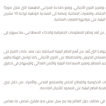
يز التنوع الأحيائي، ورفع كفاءة المراعي الطبيعية التي تمثل موردًا
مهمًا للثروة الحيوانية في المحافظة، إلى جانب دعم استدامة الموارد الطبيعية والحد من آثار الجفاف والتغيرات المناخية، إضافة الى المبادرة الوطنية لزراعة 10 ملايين
ر عن بُعد ونظم المعلومات الجغرافية والذكاء الاصطناعي، بما يسهم في
وف) التي تُعد من أهم النظم البيئية الساحلية، حيث تمتد غابات القرم على
اص الكربون والمحافظة على التنوع الأحيائي كما تواصل الهيئة تطوير
2050" الذي يهدف إلى توسيع نطاق التشجير المنظم وتعزيز الاستدامة البيئية والأمن الغذائي والإسهام في تحقيق
 الحكومية والقطاع الخاص والمجتمع المدني والأفراد، من خلال تبني
درة النظم البيئية على الصمود للأجيال القادمة.
بسة في مختلف دول العالم وتدعم سبل عيش نحو ملياري شخص، ما يعكس