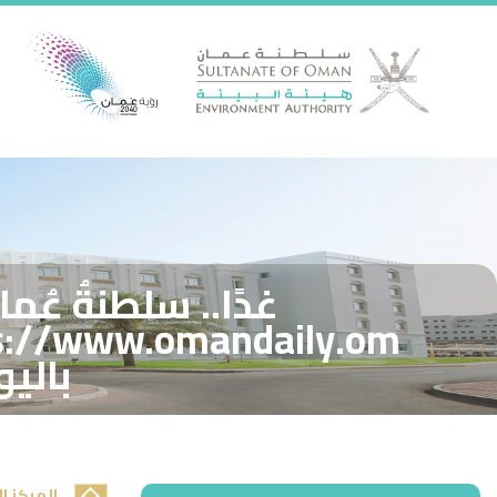
غدًا.. سلطنةُ عُ
بالي
المركز ا