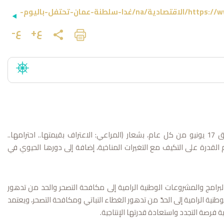
غدًا.. سلطنةُ عُمان تحتفل باليوم العالمي لمكافحة التصحر https://www.omandaily.om/الاقتصادية/na/غدا-سلطنة-عمان-تحتفل-باليوم-
ع+
ع-
"العُمانية": تحتفل سلطنةُ عُمان غدًا باليوم العالمي لمكافحة التصحر والجفاف الذي يوافق 17 يونيو من كل عام، بشعار (المراعي: الاعتراف بقيمتها.. احترامها..
 القدرة على التكيف مع التغيرات المناخية، إضافة إلى دورها الحيوي في
والبرامج والمشروعات الوطنية الرامية إلى مكافحة التصحر والحد من تدهور
نية الرامية إلى الحدّ من تدهور الغطاء النباتي ومكافحة التصحر، ويعتمد
ة فرصة التجدد واستعادة قدرتها الإنتاجية.