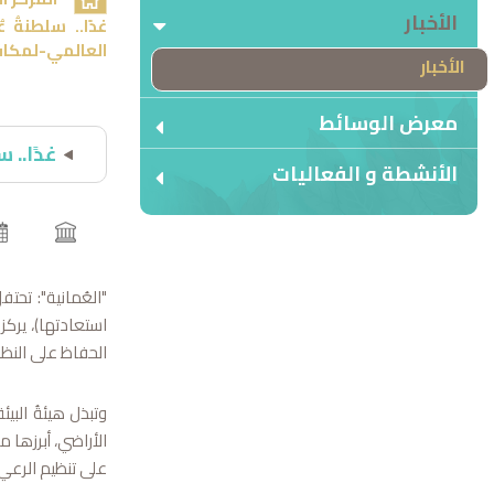
الأخبار
العالمي-لمكاف
الأخبار
معرض الوسائط
غدًا..
الأنشطة و الفعاليات
استعادتها)، يرك
الحفاظ على النظم
وتبذل هيئةُ البي
الأراضي، أبرزها 
على تنظيم الرعي 