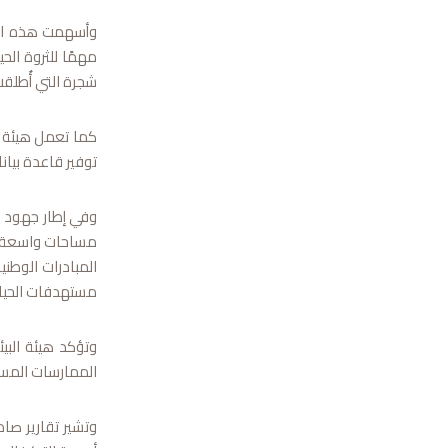
وأسهمت هذه الجه
شجرة التي أُطلقت عام 2020 لتوسيع الرقعة الخضراء وزيادة الغطاء النباتي وتعزيز قدرة النظم ال
كما تعمل هيئة ا
توفير قاعدة بيا
وفي إطار جهود اس
مساحات واسعة بم
مستهدفات الحياد
وتؤكد هيئة الب
الممارسات المستد
وتشير تقارير ص